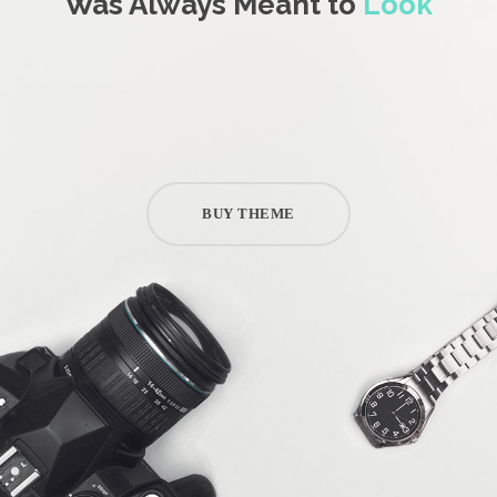
Was Always Meant to
Look
BUY THEME