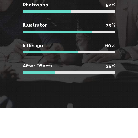
Photoshop
52
Illustrator
75
InDesign
60
After Effects
35